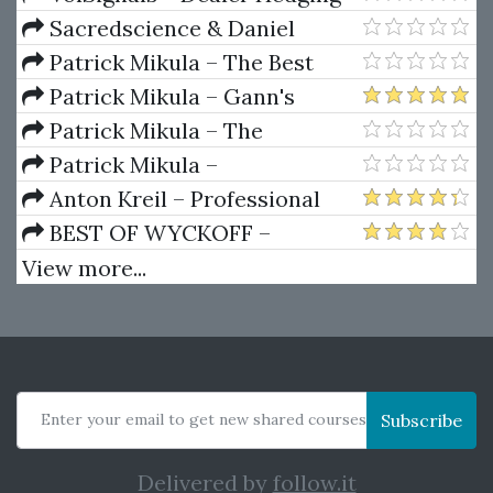
Dynamics
Sacredscience & Daniel
Ferrera – Spirals Of Growth And
Patrick Mikula – The Best
Decay (Private Ed.)
Trendline Methods of Alan
Patrick Mikula – Gann's
Andrews and Five New
Scientific Methods Unveiled -
Patrick Mikula – The
Trendline Techniques
Volumes 1 & 2
Definitive Guide to Forecasting
Patrick Mikula –
Using W.D. Gann's Square of
Encyclopedia Of Planetary
Anton Kreil – Professional
Nine
Aspects For Short Term Trading
Options Trading Masterclass
BEST OF WYCKOFF –
(POTM)
Practical Applications of the
View more...
Wyckoff Method
Enter your email to get new shared courses
Subscribe
Delivered by
follow.it