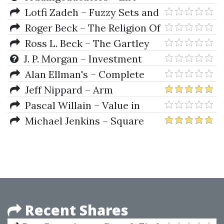
Ed.)
Index For Traders
Lotfi Zadeh – Fuzzy Sets and
Fuzzy Information Granulation
Roger Beck – The Religion Of
Theory
The Mithras Cult In The Roman
Ross L. Beck – The Gartley
Empire
Trading Method: New
J. P. Morgan – Investment
Techniques To Profit from the
Strategies Series
Alan Ellman's – Complete
Markets Most Powerful
Encyclopedia For Covered Call
Jeff Nippard – Arm
Formation
Writing
Hypertrophy Program
Pascal Willain – Value in
Time (Better Trading Through
Michael Jenkins – Square
Effective Volume)
The Range Trading System
Recent Shares