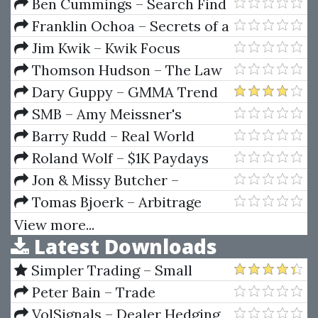
Ben Cummings – Search Find
Buy
Franklin Ochoa – Secrets of a
Pivot Boss. Revealing Proven
Jim Kwik – Kwik Focus
Methods for Profiting in The
Blueprint
Thomson Hudson – The Law
Market
Of Psychic Phenomena
Dary Guppy – GMMA Trend
Volatility Management
SMB – Amy Meissner's
Asymmetrical Iron Condor
Barry Rudd – Real World
Course
Strategies For Stock Day
Roland Wolf – $1K Paydays
Traders
Jon & Missy Butcher –
Lifebook
Tomas Bjoerk – Arbitrage
Theory In Continuous Time
View more...
Latest Downloads
Simpler Trading – Small
Account Futures Bundle (Elite
Peter Bain – Trade
Package) by Joe Rokop
Currencies Like the Big Dogs
VolSignals – Dealer Hedging